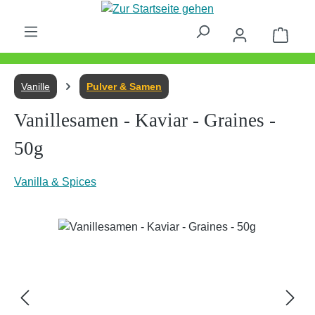
Zum Hauptinhalt springen
Waren
Vanille
Pulver & Samen
Vanillesamen - Kaviar - Graines -
50g
Vanilla & Spices
Bildergalerie überspringen