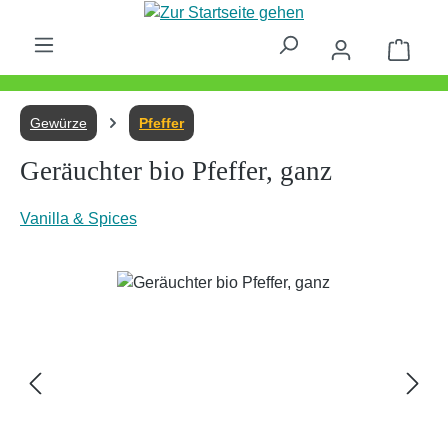
Zum Hauptinhalt springen
Waren
Gewürze
Pfeffer
Geräuchter bio Pfeffer, ganz
Vanilla & Spices
Bildergalerie überspringen