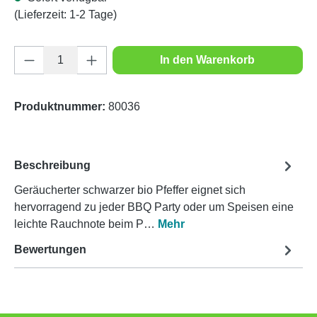
(Lieferzeit: 1-2 Tage)
Produkt Anzahl: Gib den gewünschten Wert e
In den Warenkorb
Produktnummer:
80036
Beschreibung
Geräucherter schwarzer bio Pfeffer eignet sich
hervorragend zu jeder BBQ Party oder um Speisen eine
leichte Rauchnote beim P…
Mehr
Bewertungen