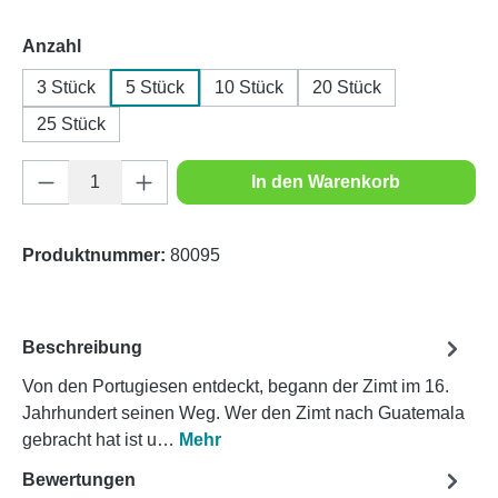
auswählen
Anzahl
3 Stück
5 Stück
10 Stück
20 Stück
25 Stück
Produkt Anzahl: Gib den gewünschten Wert e
In den Warenkorb
Produktnummer:
80095
Beschreibung
Von den Portugiesen entdeckt, begann der Zimt im 16.
Jahrhundert seinen Weg. Wer den Zimt nach Guatemala
gebracht hat ist u…
Mehr
Bewertungen