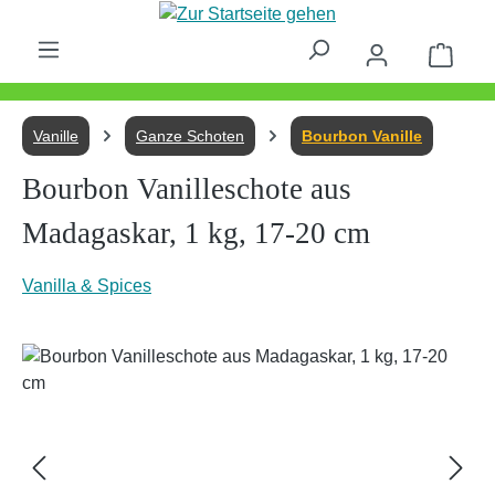
Zum Hauptinhalt springen
Waren
Vanille
Ganze Schoten
Bourbon Vanille
Bourbon Vanilleschote aus
Madagaskar, 1 kg, 17-20 cm
Vanilla & Spices
Bildergalerie überspringen