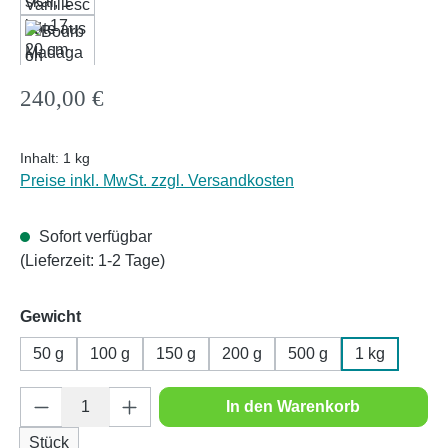
Regulärer Preis:
240,00 €
Inhalt:
1 kg
Preise inkl. MwSt. zzgl. Versandkosten
Sofort verfügbar
(Lieferzeit: 1-2 Tage)
auswählen
Gewicht
50 g
100 g
150 g
200 g
500 g
1 kg
Produkt Anzahl: Gib den gewünschten Wert e
In den Warenkorb
Stück