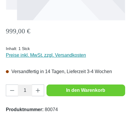
Regulärer Preis:
999,00 €
Inhalt:
1 Stck
Preise inkl. MwSt. zzgl. Versandkosten
Versandfertig in 14 Tagen, Lieferzeit 3-4 Wochen
Produkt Anzahl: Gib den gewünschten Wert e
In den Warenkorb
Produktnummer:
80074