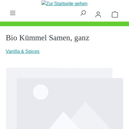
Zum Hauptinhalt springen
Waren
Bio Kümmel Samen, ganz
Vanilla & Spices
Bildergalerie überspringen