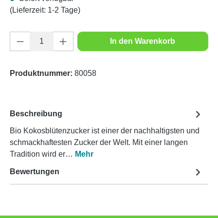
(Lieferzeit: 1-2 Tage)
Produkt Anzahl: Gib den gewünschten Wert e
In den Warenkorb
Produktnummer:
80058
Beschreibung
Bio Kokosblütenzucker ist einer der nachhaltigsten und
schmackhaftesten Zucker der Welt. Mit einer langen
Tradition wird er…
Mehr
Bewertungen