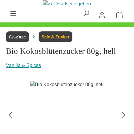
Zum Hauptinhalt springen
Waren
Gewürze
Salz & Zucker
Bio Kokosblütenzucker 80g, hell
Vanilla & Spices
Bildergalerie überspringen