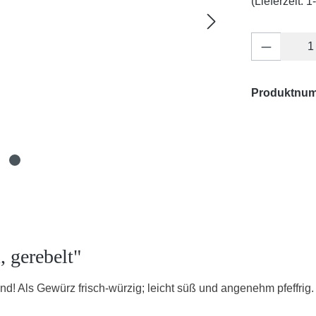
(Lieferzeit: 
Produkt 
Produktnu
 gerebelt"
and! Als Gewürz frisch-würzig; leicht süß und angenehm pfeffrig.