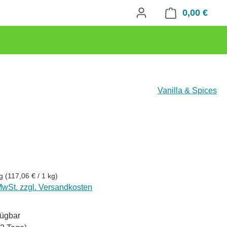
0,00 €
Waren
Vanilla & Spices
eis:
kg
(117,06 € / 1 kg)
 MwSt. zzgl. Versandkosten
fügbar