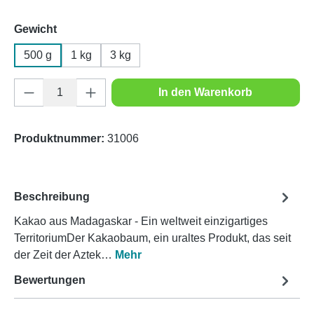
auswählen
Gewicht
500 g
1 kg
3 kg
Produkt Anzahl: Gib den gewünschten Wert e
In den Warenkorb
Produktnummer:
31006
Beschreibung
Kakao aus Madagaskar - Ein weltweit einzigartiges
TerritoriumDer Kakaobaum, ein uraltes Produkt, das seit
der Zeit der Aztek…
Mehr
Bewertungen