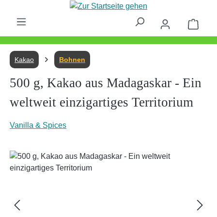
Zum Hauptinhalt springen
Waren
Kakao
Bohnen
500 g, Kakao aus Madagaskar - Ein
weltweit einzigartiges Territorium
Vanilla & Spices
Bildergalerie überspringen